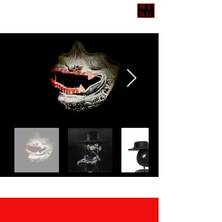
ME
NU